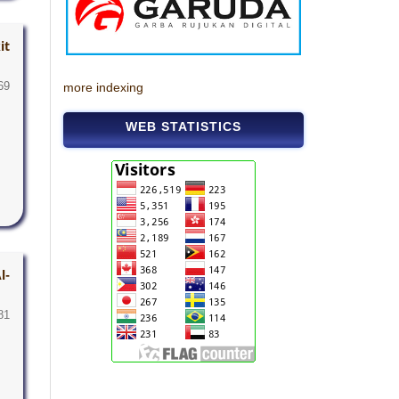
it
69
more indexing
WEB STATISTICS
l-
81