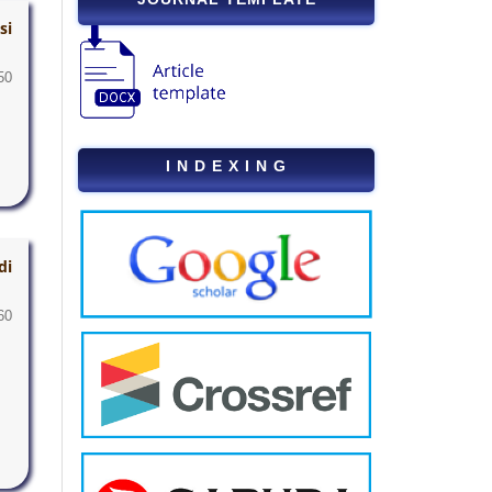
si
50
I N D E X I N G
di
60