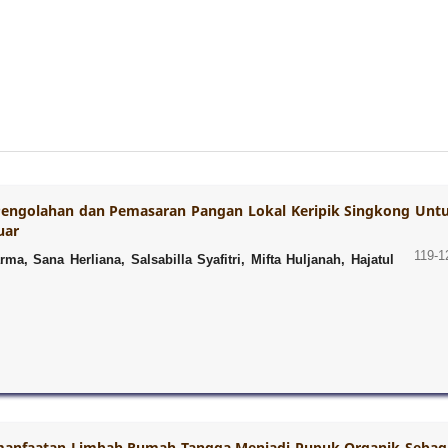
Pengolahan dan Pemasaran Pangan Lokal Keripik Singkong Unt
uar
119-1
a, Sana Herliana, Salsabilla Syafitri, Mifta Huljanah, Hajatul
anfaatan Limbah Rumah Tangga Menjadi Pupuk Organik Sebag