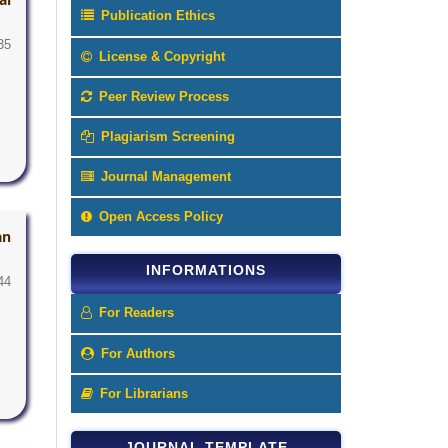
Publication Ethics
35
License & Copyright
Peer Review Process
Plagiarism Screening
Journal Management
Open Access Policy
an
INFORMATIONS
44
For Readers
For Authors
For Librarians
JOURNAL TEMPLATE