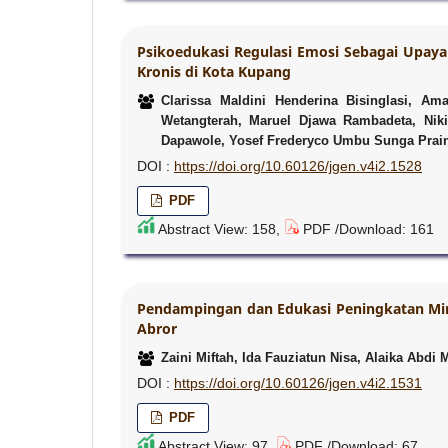
Psikoedukasi Regulasi Emosi Sebagai Upaya 
Kronis di Kota Kupang
Clarissa Maldini Henderina Bisinglasi, Ama
Wetangterah, Maruel Djawa Rambadeta, Nikit
Dapawole, Yosef Frederyco Umbu Sunga Praing,
DOI :
https://doi.org/10.60126/jgen.v4i2.1528
PDF
Abstract View: 158,
PDF /Download: 161
Pendampingan dan Edukasi Peningkatan Minat
Abror
Zaini Miftah, Ida Fauziatun Nisa, Alaika Abd
DOI :
https://doi.org/10.60126/jgen.v4i2.1531
PDF
Abstract View: 97,
PDF /Download: 67