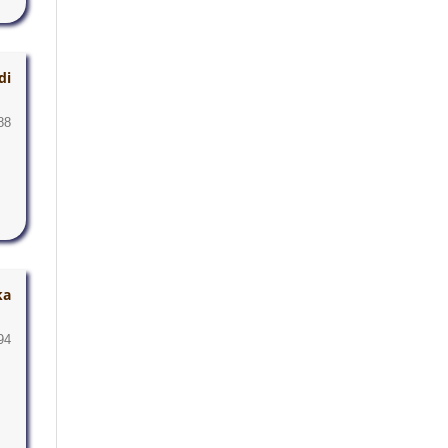
di
88
ka
94