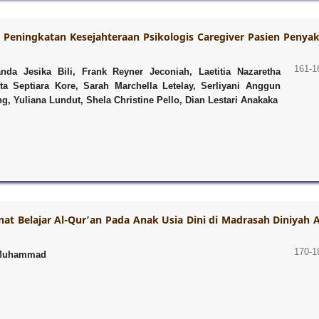
Peningkatan Kesejahteraan Psikologis Caregiver Pasien Penyak
161-1
nda Jesika Bili, Frank Reyner Jeconiah, Laetitia Nazaretha
a Septiara Kore, Sarah Marchella Letelay, Serliyani Anggun
 Yuliana Lundut, Shela Christine Pello, Dian Lestari Anakaka
 Belajar Al-Qur’an Pada Anak Usia Dini di Madrasah Diniyah A
170-1
i Muhammad