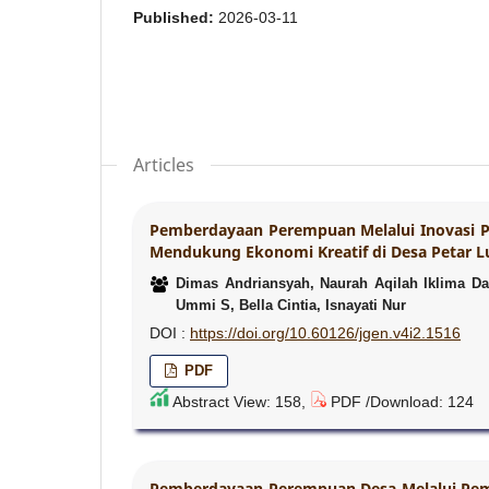
Published:
2026-03-11
Articles
Pemberdayaan Perempuan Melalui Inovasi 
Mendukung Ekonomi Kreatif di Desa Petar L
Dimas Andriansyah, Naurah Aqilah Iklima Darm
Ummi S, Bella Cintia, Isnayati Nur
DOI :
https://doi.org/10.60126/jgen.v4i2.1516
PDF
Abstract View: 158,
PDF /Download: 124
Pemberdayaan Perempuan Desa Melalui Pem