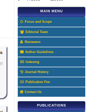
MAIN MENU
Focus and Scope
Editorial Team
Reviewers
Author Guidelines
uk
Indexing
27
Journal History
Publication Fee
Contact Us
PUBLICATIONS
ai