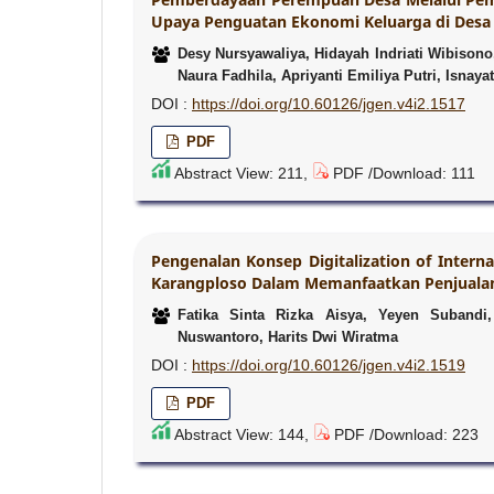
Upaya Penguatan Ekonomi Keluarga di Desa 
Desy Nursyawaliya, Hidayah Indriati Wibison
Naura Fadhila, Apriyanti Emiliya Putri, Isnayat
DOI :
https://doi.org/10.60126/jgen.v4i2.1517
PDF
Abstract View: 211,
PDF /Download: 111
Pengenalan Konsep Digitalization of Inter
Karangploso Dalam Memanfaatkan Penjualan 
Fatika Sinta Rizka Aisya, Yeyen Subandi,
Nuswantoro, Harits Dwi Wiratma
DOI :
https://doi.org/10.60126/jgen.v4i2.1519
PDF
Abstract View: 144,
PDF /Download: 223