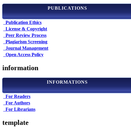
PUBLICATIONS
Publication Ethics
License & Copyright
Peer Review Process
Plagiarism Screening
Journal Management
Open Access Policy
information
INFORMATIONS
For Readers
For Authors
For Librarians
template