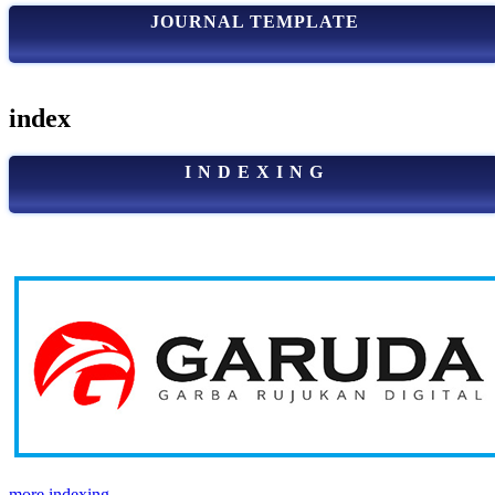
JOURNAL TEMPLATE
index
I N D E X I N G
more indexing