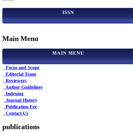
ISSN
Main Menu
MAIN MENU
Focus and Scope
Editorial Team
Reviewers
Author Guidelines
Indexing
Journal History
Publication Fee
Contact Us
publications