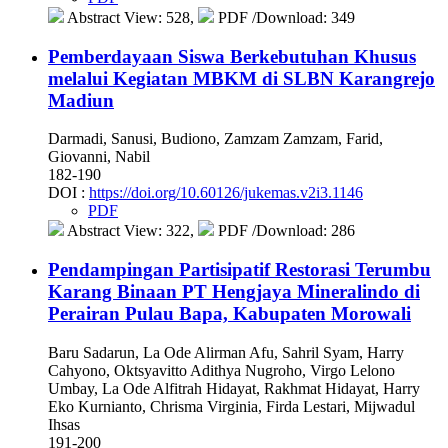
Abstract View: 528,
PDF /Download: 349
Pemberdayaan Siswa Berkebutuhan Khusus
melalui Kegiatan MBKM di SLBN Karangrejo
Madiun
Darmadi, Sanusi, Budiono, Zamzam Zamzam, Farid,
Giovanni, Nabil
182-190
DOI :
https://doi.org/10.60126/jukemas.v2i3.1146
PDF
Abstract View: 322,
PDF /Download: 286
Pendampingan Partisipatif Restorasi Terumbu
Karang Binaan PT Hengjaya Mineralindo di
Perairan Pulau Bapa, Kabupaten Morowali
Baru Sadarun, La Ode Alirman Afu, Sahril Syam, Harry
Cahyono, Oktsyavitto Adithya Nugroho, Virgo Lelono
Umbay, La Ode Alfitrah Hidayat, Rakhmat Hidayat, Harry
Eko Kurnianto, Chrisma Virginia, Firda Lestari, Mijwadul
Ihsas
191-200