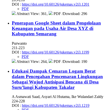
DOI :
https://doi.org/10.60126/jukemas.v2i3.1201
PDF
Abstract View: 361,
PDF /Download: 296
Penerapan Google Sheet dalam Pengelolaan
Keuangan pada Usaha Air Desa XYZ di
Kabupaten Semarang
Purwanto
211-223
DOI :
https://doi.org/10.60126/jukemas.v2i3.1199
PDF
Abstract View: 264,
PDF /Download: 190
Edukasi Dampak Cemaran Logam Berat
dalam Pencegahan Pencemaran Lingkungan
Sebagai Wujud Antisipasi Bencana di Desa
Suru’langi Kabupaten Takalar
A Asmawati Saad, Asyari Al Hutama, Ike Wulandari Zaldy
224-228
DOI :
https://doi.org/10.60126/jukemas.v2i3.1219
PDF