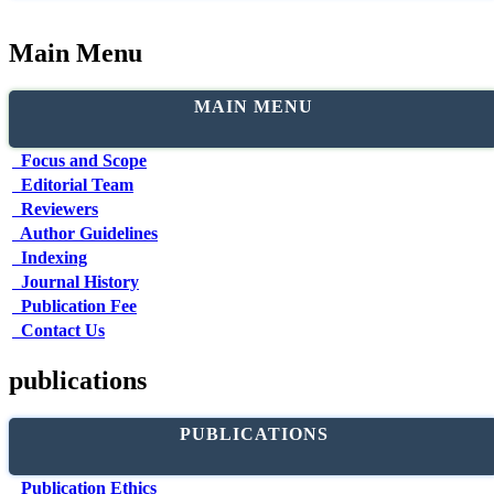
Main Menu
MAIN MENU
Focus and Scope
Editorial Team
Reviewers
Author Guidelines
Indexing
Journal History
Publication Fee
Contact Us
publications
PUBLICATIONS
Publication Ethics