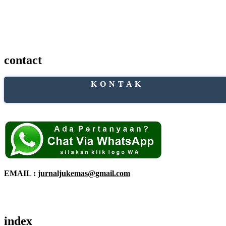
contact
K O N T A K
EMAIL :
jurnaljukemas@gmail.com
index