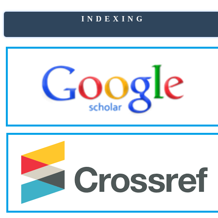
I N D E X I N G