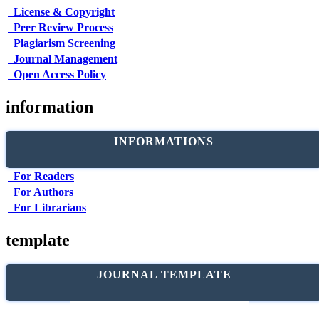
License & Copyright
Peer Review Process
Plagiarism Screening
Journal Management
Open Access Policy
information
INFORMATIONS
For Readers
For Authors
For Librarians
template
JOURNAL TEMPLATE