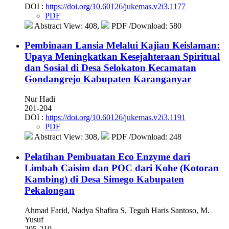
DOI :
https://doi.org/10.60126/jukemas.v2i3.1177
PDF
Abstract View: 408,
PDF /Download: 580
Pembinaan Lansia Melalui Kajian Keislaman:
Upaya Meningkatkan Kesejahteraan Spiritual
dan Sosial di Desa Selokaton Kecamatan
Gondangrejo Kabupaten Karanganyar
Nur Hadi
201-204
DOI :
https://doi.org/10.60126/jukemas.v2i3.1191
PDF
Abstract View: 308,
PDF /Download: 248
Pelatihan Pembuatan Eco Enzyme dari
Limbah Caisim dan POC dari Kohe (Kotoran
Kambing) di Desa Simego Kabupaten
Pekalongan
Ahmad Farid, Nadya Shafira S, Teguh Haris Santoso, M.
Yusuf
205-210