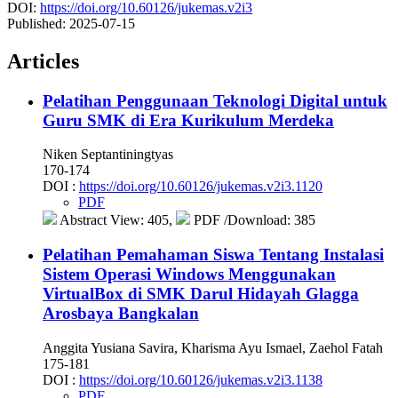
DOI:
https://doi.org/10.60126/jukemas.v2i3
Published:
2025-07-15
Articles
Pelatihan Penggunaan Teknologi Digital untuk
Guru SMK di Era Kurikulum Merdeka
Niken Septantiningtyas
170-174
DOI :
https://doi.org/10.60126/jukemas.v2i3.1120
PDF
Abstract View: 405,
PDF /Download: 385
Pelatihan Pemahaman Siswa Tentang Instalasi
Sistem Operasi Windows Menggunakan
VirtualBox di SMK Darul Hidayah Glagga
Arosbaya Bangkalan
Anggita Yusiana Savira, Kharisma Ayu Ismael, Zaehol Fatah
175-181
DOI :
https://doi.org/10.60126/jukemas.v2i3.1138
PDF