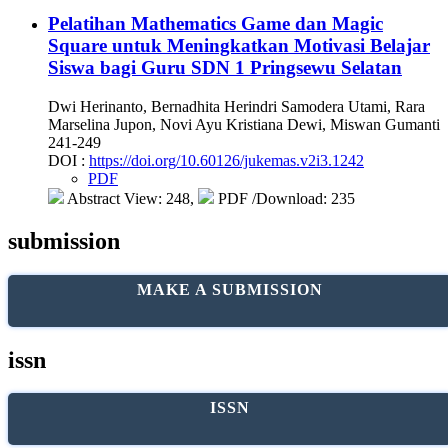
Pelatihan Mathematics Game dan Magic
Square untuk Meningkatkan Motivasi Belajar
Siswa bagi Guru SDN 1 Pringsewu Selatan
Dwi Herinanto, Bernadhita Herindri Samodera Utami, Rara
Marselina Jupon, Novi Ayu Kristiana Dewi, Miswan Gumanti
241-249
DOI :
https://doi.org/10.60126/jukemas.v2i3.1242
PDF
Abstract View: 248,
PDF /Download: 235
submission
MAKE A SUBMISSION
issn
ISSN