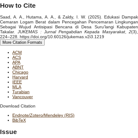
How to Cite
Saad, A. A., Hutama, A. A., & Zaldy, I. W. (2025). Edukasi Dampak
Cemaran Logam Berat dalam Pencegahan Pencemaran Lingkungan
Sebagai Wujud Antisipasi Bencana di Desa Suru’langi Kabupaten
Takalar.
JUKEMAS : Jurnal Pengabdian Kepada Masyarakat
,
2
(3)
224–228. https://doi.org/10.60126/jukemas.v2i3.1219
More Citation Formats
ACM
ACS
APA
ABNT
Chicago
Harvard
IEEE
MLA
Turabian
Vancouver
Download Citation
Endnote/Zotero/Mendeley (RIS)
BibTeX
Issue