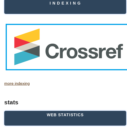
I N D E X I N G
more indexing
stats
WEB STATISTICS