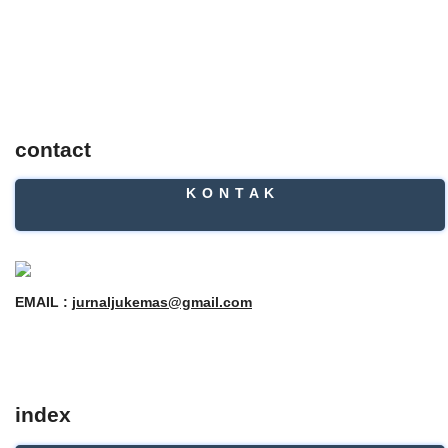
contact
K O N T A K
EMAIL :
jurnaljukemas@gmail.com
index