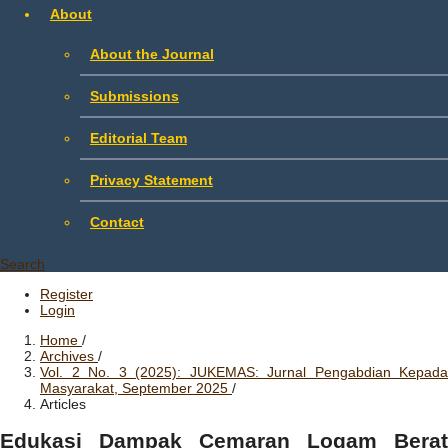
About
About the Journal
Submissions
Editorial Team
Privacy Statement
Contact
Search
Register
Login
Home
/
Archives
/
Vol. 2 No. 3 (2025): JUKEMAS: Jurnal Pengabdian Kepada
Masyarakat, September 2025
/
Articles
Edukasi Dampak Cemaran Logam Berat