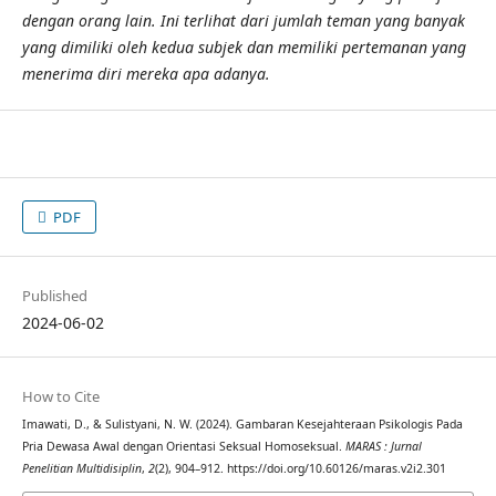
dengan orang lain. Ini terlihat dari jumlah teman yang banyak
yang dimiliki oleh kedua subjek dan memiliki pertemanan yang
menerima diri mereka apa adanya.
PDF
Published
2024-06-02
How to Cite
Imawati, D., & Sulistyani, N. W. (2024). Gambaran Kesejahteraan Psikologis Pada
Pria Dewasa Awal dengan Orientasi Seksual Homoseksual.
MARAS : Jurnal
Penelitian Multidisiplin
,
2
(2), 904–912. https://doi.org/10.60126/maras.v2i2.301