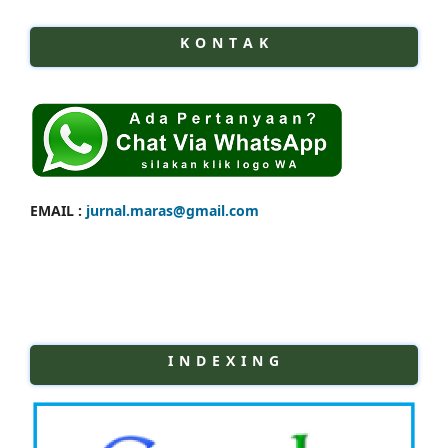
K O N T A K
EMAIL :
jurnal.maras@gmail.com
I N D E X I N G