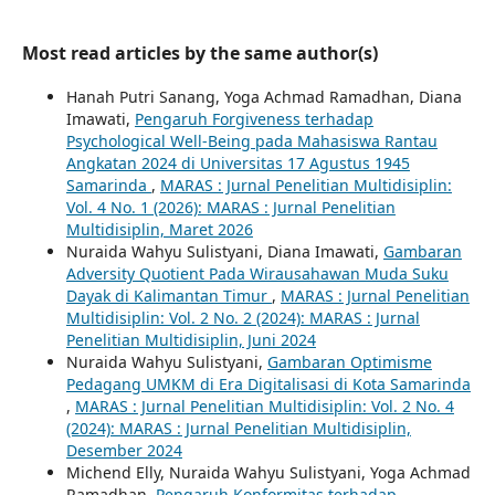
Most read articles by the same author(s)
Hanah Putri Sanang, Yoga Achmad Ramadhan, Diana
Imawati,
Pengaruh Forgiveness terhadap
Psychological Well-Being pada Mahasiswa Rantau
Angkatan 2024 di Universitas 17 Agustus 1945
Samarinda
,
MARAS : Jurnal Penelitian Multidisiplin:
Vol. 4 No. 1 (2026): MARAS : Jurnal Penelitian
Multidisiplin, Maret 2026
Nuraida Wahyu Sulistyani, Diana Imawati,
Gambaran
Adversity Quotient Pada Wirausahawan Muda Suku
Dayak di Kalimantan Timur
,
MARAS : Jurnal Penelitian
Multidisiplin: Vol. 2 No. 2 (2024): MARAS : Jurnal
Penelitian Multidisiplin, Juni 2024
Nuraida Wahyu Sulistyani,
Gambaran Optimisme
Pedagang UMKM di Era Digitalisasi di Kota Samarinda
,
MARAS : Jurnal Penelitian Multidisiplin: Vol. 2 No. 4
(2024): MARAS : Jurnal Penelitian Multidisiplin,
Desember 2024
Michend Elly, Nuraida Wahyu Sulistyani, Yoga Achmad
Ramadhan,
Pengaruh Konformitas terhadap