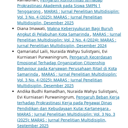
Prokrastinasi Akademik pada Siswa SMPN 1
Tenggarong
,
MARAS : Jurnal Penelitian Multidisiplin:
Vol. 3 No. 4 (2025): MARAS : Jurnal Penelitian
Multidisiplin, Desember 2025
Diana Imawati,
Makna Kebersyukuran Bagi Buruh
Angkut di Pelabuhan Kota Samarinda
,
MARAS : Jurnal
Penelitian Multidisiplin: Vol. 2 No. 4 (2024): MARAS :
Jurnal Penelitian Multidisiplin, Desember 2024
Qamariatul Laili, Nuraida Wahyu Sulistyani, Evi
Kurniasari Purwaningrum,
Pengaruh Kecerdasan
Emosional Terhadap Organization Citizenship
Behaviour pada Karyawan Perusahaan Ritail di Kota
Samarinda
,
MARAS : Jurnal Penelitian Multidisiplin:
Vol. 3 No. 4 (2025): MARAS : Jurnal Penelitian
Multidisiplin, Desember 2025
Andika Budhi Ramadhan, Nuraida Wahyu Sulistyani,
Evi Kurniasari Purwaningrum,
Pengaruh Beban Kerja
terhadap Prokrastinasi Kerja pada Pegawai Dinas
Pendidikan dan Kebudayaan Kutai Kartanegara
,
MARAS : Jurnal Penelitian Multidisiplin: Vol. 3 No. 3
(2025): MARAS : Jurnal Penelitian Multidisiplin,
September 2025