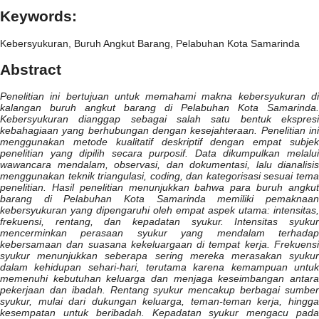
Keywords:
Kebersyukuran, Buruh Angkut Barang, Pelabuhan Kota Samarinda
Abstract
Penelitian ini bertujuan untuk memahami makna kebersyukuran di
kalangan buruh angkut barang di Pelabuhan Kota Samarinda.
Kebersyukuran dianggap sebagai salah satu bentuk ekspresi
kebahagiaan yang berhubungan dengan kesejahteraan. Penelitian ini
menggunakan metode kualitatif deskriptif dengan empat subjek
penelitian yang dipilih secara purposif. Data dikumpulkan melalui
wawancara mendalam, observasi, dan dokumentasi, lalu dianalisis
menggunakan teknik triangulasi, coding, dan kategorisasi sesuai tema
penelitian. Hasil penelitian menunjukkan bahwa para buruh angkut
barang di Pelabuhan Kota Samarinda memiliki pemaknaan
kebersyukuran yang dipengaruhi oleh empat aspek utama: intensitas,
frekuensi, rentang, dan kepadatan syukur. Intensitas syukur
mencerminkan perasaan syukur yang mendalam terhadap
kebersamaan dan suasana kekeluargaan di tempat kerja. Frekuensi
syukur menunjukkan seberapa sering mereka merasakan syukur
dalam kehidupan sehari-hari, terutama karena kemampuan untuk
memenuhi kebutuhan keluarga dan menjaga keseimbangan antara
pekerjaan dan ibadah. Rentang syukur mencakup berbagai sumber
syukur, mulai dari dukungan keluarga, teman-teman kerja, hingga
kesempatan untuk beribadah. Kepadatan syukur mengacu pada