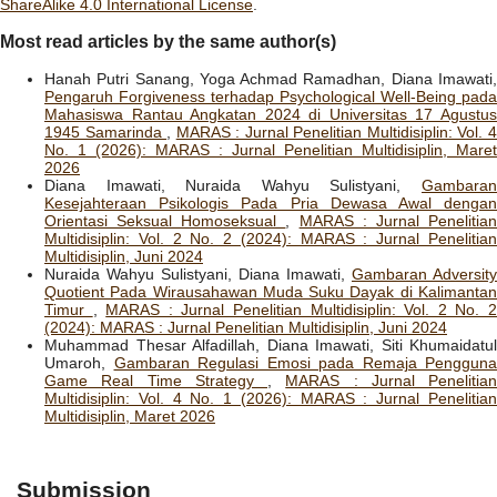
ShareAlike 4.0 International License
.
Most read articles by the same author(s)
Hanah Putri Sanang, Yoga Achmad Ramadhan, Diana Imawati,
Pengaruh Forgiveness terhadap Psychological Well-Being pada
Mahasiswa Rantau Angkatan 2024 di Universitas 17 Agustus
1945 Samarinda
,
MARAS : Jurnal Penelitian Multidisiplin: Vol. 
No. 1 (2026): MARAS : Jurnal Penelitian Multidisiplin, Maret
2026
Diana Imawati, Nuraida Wahyu Sulistyani,
Gambaran
Kesejahteraan Psikologis Pada Pria Dewasa Awal dengan
Orientasi Seksual Homoseksual
,
MARAS : Jurnal Penelitia
Multidisiplin: Vol. 2 No. 2 (2024): MARAS : Jurnal Penelitian
Multidisiplin, Juni 2024
Nuraida Wahyu Sulistyani, Diana Imawati,
Gambaran Adversity
Quotient Pada Wirausahawan Muda Suku Dayak di Kalimantan
Timur
,
MARAS : Jurnal Penelitian Multidisiplin: Vol. 2 No. 
(2024): MARAS : Jurnal Penelitian Multidisiplin, Juni 2024
Muhammad Thesar Alfadillah, Diana Imawati, Siti Khumaidatul
Umaroh,
Gambaran Regulasi Emosi pada Remaja Pengguna
Game Real Time Strategy
,
MARAS : Jurnal Penelitian
Multidisiplin: Vol. 4 No. 1 (2026): MARAS : Jurnal Penelitian
Multidisiplin, Maret 2026
Submission