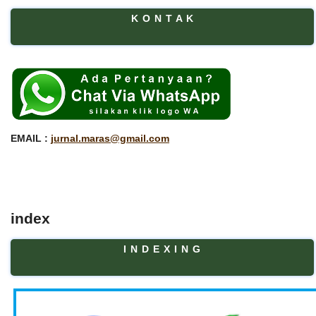
K O N T A K
EMAIL :
jurnal.maras@gmail.com
index
I N D E X I N G