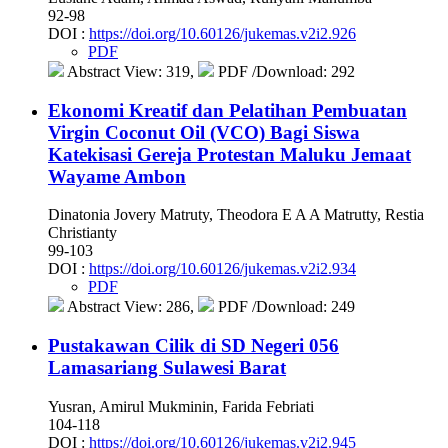
92-98
DOI :
https://doi.org/10.60126/jukemas.v2i2.926
PDF
Abstract View: 319,
PDF /Download: 292
Ekonomi Kreatif dan Pelatihan Pembuatan
Virgin Coconut Oil (VCO) Bagi Siswa
Katekisasi Gereja Protestan Maluku Jemaat
Wayame Ambon
Dinatonia Jovery Matruty, Theodora E A A Matrutty, Restia
Christianty
99-103
DOI :
https://doi.org/10.60126/jukemas.v2i2.934
PDF
Abstract View: 286,
PDF /Download: 249
Pustakawan Cilik di SD Negeri 056
Lamasariang Sulawesi Barat
Yusran, Amirul Mukminin, Farida Febriati
104-118
DOI :
https://doi.org/10.60126/jukemas.v2i2.945