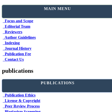
MAIN MENU
Focus and Scope
Editorial Team
Reviewers
Author Guidelines
Indexing
Journal History
Publication Fee
Contact Us
publications
PUBLICATIONS
Publication Ethics
License & Copyright
Peer Review Process
Plagiarism Screening