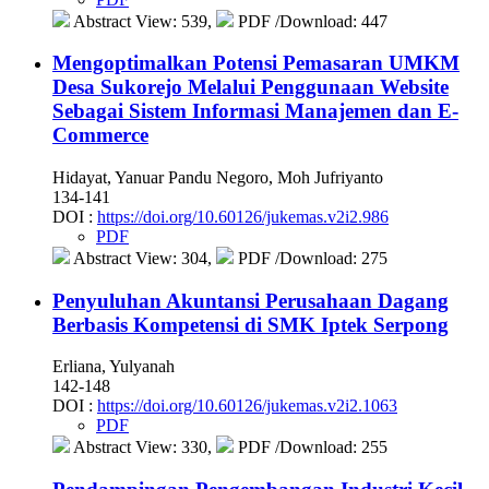
Abstract View: 539,
PDF /Download: 447
Mengoptimalkan Potensi Pemasaran UMKM
Desa Sukorejo Melalui Penggunaan Website
Sebagai Sistem Informasi Manajemen dan E-
Commerce
Hidayat, Yanuar Pandu Negoro, Moh Jufriyanto
134-141
DOI :
https://doi.org/10.60126/jukemas.v2i2.986
PDF
Abstract View: 304,
PDF /Download: 275
Penyuluhan Akuntansi Perusahaan Dagang
Berbasis Kompetensi di SMK Iptek Serpong
Erliana, Yulyanah
142-148
DOI :
https://doi.org/10.60126/jukemas.v2i2.1063
PDF
Abstract View: 330,
PDF /Download: 255