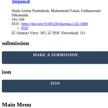
Terpencil
Shafa Aristia Nurhalizah, Muhammad Faisal, Fatihanursari
Dikananda
165-169
DOI :
https://doi.org/10.60126/jukemas.v2i2.1088
PDF
Abstract View: 365,
PDF /Download: 311
submission
MAKE A SUBMISSION
issn
ISSN
Main Menu