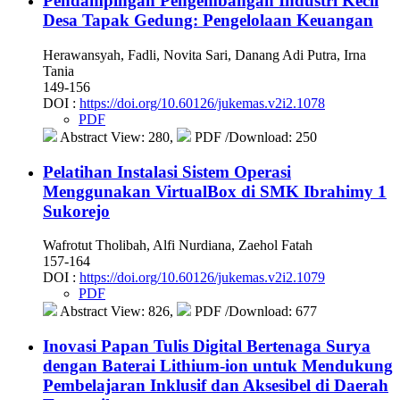
Pendampingan Pengembangan Industri Kecil
Desa Tapak Gedung: Pengelolaan Keuangan
Herawansyah, Fadli, Novita Sari, Danang Adi Putra, Irna
Tania
149-156
DOI :
https://doi.org/10.60126/jukemas.v2i2.1078
PDF
Abstract View: 280,
PDF /Download: 250
Pelatihan Instalasi Sistem Operasi
Menggunakan VirtualBox di SMK Ibrahimy 1
Sukorejo
Wafrotut Tholibah, Alfi Nurdiana, Zaehol Fatah
157-164
DOI :
https://doi.org/10.60126/jukemas.v2i2.1079
PDF
Abstract View: 826,
PDF /Download: 677
Inovasi Papan Tulis Digital Bertenaga Surya
dengan Baterai Lithium-ion untuk Mendukung
Pembelajaran Inklusif dan Aksesibel di Daerah