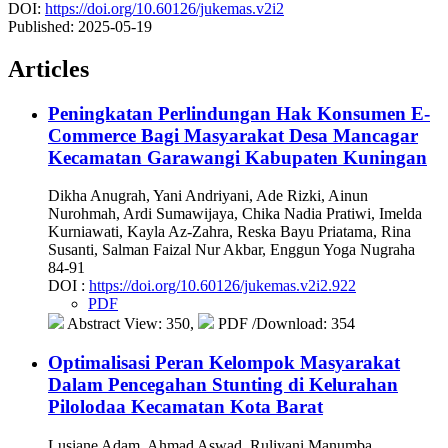
DOI:
https://doi.org/10.60126/jukemas.v2i2
Published:
2025-05-19
Articles
Peningkatan Perlindungan Hak Konsumen E-
Commerce Bagi Masyarakat Desa Mancagar
Kecamatan Garawangi Kabupaten Kuningan
Dikha Anugrah, Yani Andriyani, Ade Rizki, Ainun
Nurohmah, Ardi Sumawijaya, Chika Nadia Pratiwi, Imelda
Kurniawati, Kayla Az-Zahra, Reska Bayu Priatama, Rina
Susanti, Salman Faizal Nur Akbar, Enggun Yoga Nugraha
84-91
DOI :
https://doi.org/10.60126/jukemas.v2i2.922
PDF
Abstract View: 350,
PDF /Download: 354
Optimalisasi Peran Kelompok Masyarakat
Dalam Pencegahan Stunting di Kelurahan
Pilolodaa Kecamatan Kota Barat
Lusiane Adam, Ahmad Aswad, Ruliyani Manumba