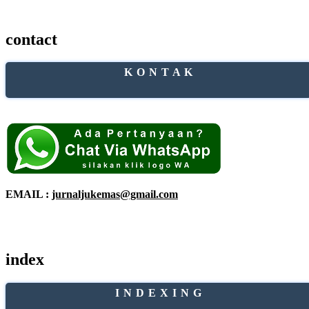
contact
K O N T A K
EMAIL :
jurnaljukemas@gmail.com
index
I N D E X I N G