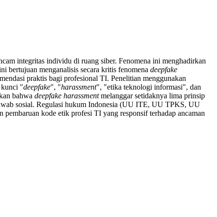
ancam integritas individu di ruang siber. Fenomena ini menghadirkan
 ini bertujuan menganalisis secara kritis fenomena
deepfake
omendasi praktis bagi profesional TI. Penelitian menggunakan
kunci "
deepfake
", "
harassment
", "etika teknologi informasi", dan
jukkan bahwa
deepfake harassment
melanggar setidaknya lima prinsip
ng jawab sosial. Regulasi hukum Indonesia (UU ITE, UU TPKS, UU
 pembaruan kode etik profesi TI yang responsif terhadap ancaman