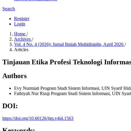
Search
Register
Login
Home
/
Archives
/
Vol. 4 No. 4 (2026): Jurnal Ilmiah Multidisiplin, April 2026
/
Articles
Tinjauan Etika Profesi Teknologi Informa
Authors
Evy Nurmiati
Program Studi Sistem Informasi, UIN Syarif Hida
Fathiyah Nur Rizqi
Program Studi Sistem Informasi, UIN Syari
DOI:
https://doi.org/10.60126/jim.v4i4.1563
Keywords: