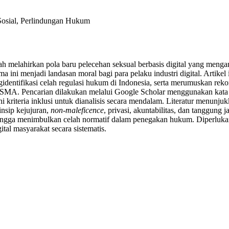
Sosial, Perlindungan Hukum
lah melahirkan pola baru pelecehan seksual berbasis digital yang meng
ma ini menjadi landasan moral bagi para pelaku industri digital. Artikel
gidentifikasi celah regulasi hukum di Indonesia, serta merumuskan rek
SMA. Pencarian dilakukan melalui Google Scholar menggunakan kata 
nuhi kriteria inklusi untuk dianalisis secara mendalam. Literatur menun
nsip kejujuran,
non-maleficence
, privasi, akuntabilitas, dan tanggu
ingga menimbulkan celah normatif dalam penegakan hukum. Diperlukan
igital masyarakat secara sistematis.