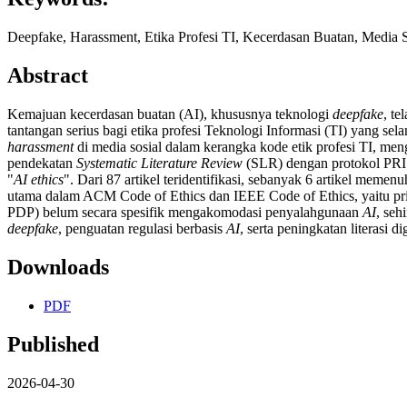
Deepfake, Harassment, Etika Profesi TI, Kecerdasan Buatan, Media 
Abstract
Kemajuan kecerdasan buatan (AI), khususnya teknologi
deepfake
, te
tantangan serius bagi etika profesi Teknologi Informasi (TI) yang sela
harassment
di media sosial dalam kerangka kode etik profesi TI, men
pendekatan
Systematic Literature Review
(SLR) dengan protokol PRI
"
AI ethics
". Dari 87 artikel teridentifikasi, sebanyak 6 artikel meme
utama dalam ACM Code of Ethics dan IEEE Code of Ethics, yaitu pri
PDP) belum secara spesifik mengakomodasi penyalahgunaan
AI
, seh
deepfake
, penguatan regulasi berbasis
AI
, serta peningkatan literasi d
Downloads
PDF
Published
2026-04-30