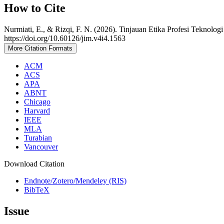
How to Cite
Nurmiati, E., & Rizqi, F. N. (2026). Tinjauan Etika Profesi Teknolo
https://doi.org/10.60126/jim.v4i4.1563
More Citation Formats
ACM
ACS
APA
ABNT
Chicago
Harvard
IEEE
MLA
Turabian
Vancouver
Download Citation
Endnote/Zotero/Mendeley (RIS)
BibTeX
Issue