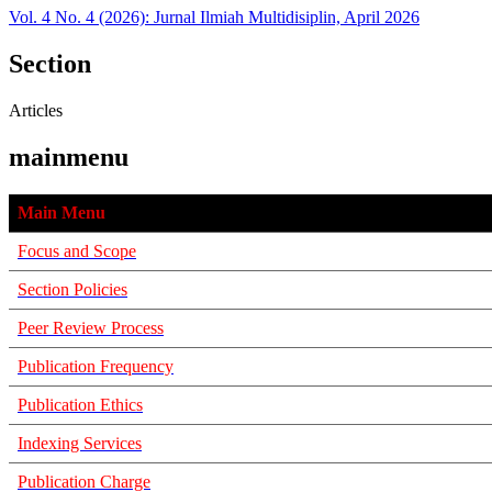
Vol. 4 No. 4 (2026): Jurnal Ilmiah Multidisiplin, April 2026
Section
Articles
mainmenu
Main Menu
Focus and Scope
Section Policies
Peer Review Process
Publication Frequency
Publication Ethics
Indexing Services
Publication Charge