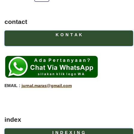
contact
K O N T A K
EMAIL :
jurnal.maras@gmail.com
index
I N D E X I N G