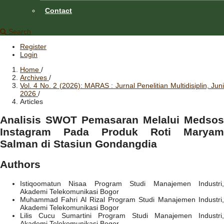
Contact
Search
Register
Login
Home
/
Archives
/
Vol. 4 No. 2 (2026): MARAS : Jurnal Penelitian Multidisiplin, Juni
2026
/
Articles
Analisis SWOT Pemasaran Melalui Medsos
Instagram Pada Produk Roti Maryam
Salman di Stasiun Gondangdia
Authors
Istiqoomatun Nisaa
Program Studi Manajemen Industri
Akademi Telekomunikasi Bogor
Muhammad Fahri Al Rizal
Program Studi Manajemen Industri
Akademi Telekomunikasi Bogor
Lilis Cucu Sumartini
Program Studi Manajemen Industri,
Akademi Telekomunikasi Bogor