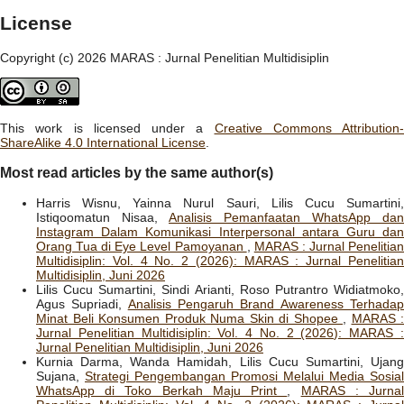
License
Copyright (c) 2026 MARAS : Jurnal Penelitian Multidisiplin
This work is licensed under a
Creative Commons Attribution-
ShareAlike 4.0 International License
.
Most read articles by the same author(s)
Harris Wisnu, Yainna Nurul Sauri, Lilis Cucu Sumartini,
Istiqoomatun Nisaa,
Analisis Pemanfaatan WhatsApp dan
Instagram Dalam Komunikasi Interpersonal antara Guru dan
Orang Tua di Eye Level Pamoyanan
,
MARAS : Jurnal Penelitia
Multidisiplin: Vol. 4 No. 2 (2026): MARAS : Jurnal Penelitian
Multidisiplin, Juni 2026
Lilis Cucu Sumartini, Sindi Arianti, Roso Putrantro Widiatmoko,
Agus Supriadi,
Analisis Pengaruh Brand Awareness Terhada
Minat Beli Konsumen Produk Numa Skin di Shopee
,
MARAS :
Jurnal Penelitian Multidisiplin: Vol. 4 No. 2 (2026): MARAS :
Jurnal Penelitian Multidisiplin, Juni 2026
Kurnia Darma, Wanda Hamidah, Lilis Cucu Sumartini, Ujang
Sujana,
Strategi Pengembangan Promosi Melalui Media Sosial
WhatsApp di Toko Berkah Maju Print
,
MARAS : Jurna