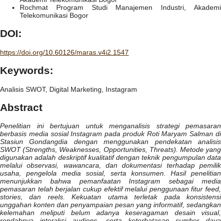
Rochmat
Program Studi Manajemen Industri, Akadem
Telekomunikasi Bogor
DOI:
https://doi.org/10.60126/maras.v4i2.1547
Keywords:
Analisis SWOT, Digital Marketing, Instagram
Abstract
Penelitian ini bertujuan untuk menganalisis strategi pemasaran
berbasis media sosial Instagram pada produk Roti Maryam Salman di
Stasiun Gondangdia dengan menggunakan pendekatan analisis
SWOT (Strengths, Weaknesses, Opportunities, Threats). Metode yang
digunakan adalah deskriptif kualitatif dengan teknik pengumpulan data
melalui observasi, wawancara, dan dokumentasi terhadap pemilik
usaha, pengelola media sosial, serta konsumen. Hasil penelitian
menunjukkan bahwa pemanfaatan Instagram sebagai media
pemasaran telah berjalan cukup efektif melalui penggunaan fitur feed,
stories, dan reels. Kekuatan utama terletak pada konsistensi
unggahan konten dan penyampaian pesan yang informatif, sedangkan
kelemahan meliputi belum adanya keseragaman desain visual,
rendahnya interaksi audiens, serta keterbatasan sumber daya