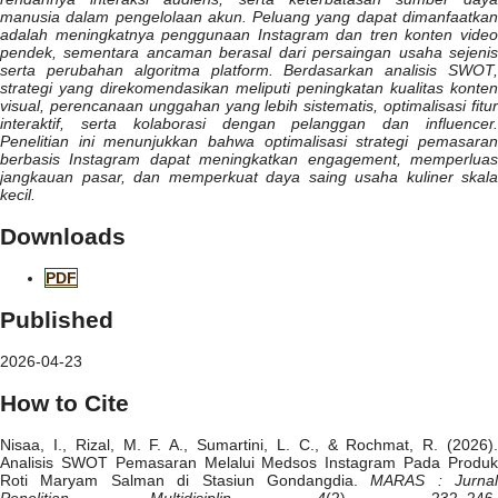
manusia dalam pengelolaan akun. Peluang yang dapat dimanfaatkan
adalah meningkatnya penggunaan Instagram dan tren konten video
pendek, sementara ancaman berasal dari persaingan usaha sejenis
serta perubahan algoritma platform. Berdasarkan analisis SWOT,
strategi yang direkomendasikan meliputi peningkatan kualitas konten
visual, perencanaan unggahan yang lebih sistematis, optimalisasi fitur
interaktif, serta kolaborasi dengan pelanggan dan influencer.
Penelitian ini menunjukkan bahwa optimalisasi strategi pemasaran
berbasis Instagram dapat meningkatkan engagement, memperluas
jangkauan pasar, dan memperkuat daya saing usaha kuliner skala
kecil.
Downloads
PDF
Published
2026-04-23
How to Cite
Nisaa, I., Rizal, M. F. A., Sumartini, L. C., & Rochmat, R. (2026).
Analisis SWOT Pemasaran Melalui Medsos Instagram Pada Produk
Roti Maryam Salman di Stasiun Gondangdia.
MARAS : Jurnal
Penelitian Multidisiplin
,
4
(2), 232–246.