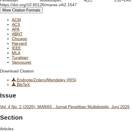
https://doi.org/10.60126/maras.v4i2.1547
More Citation Formats
ACM
ACS
APA
ABNT
Chicago
Harvard
IEEE
MLA
Turabian
Vancouver
Download Citation
Endnote/Zotero/Mendeley (RIS)
BibTeX
Issue
Vol. 4 No. 2 (2026): MARAS : Jurnal Penelitian Multidisiplin, Juni 2026
Section
Articles