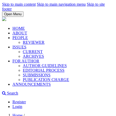
Skip to main content
Skip to main navigation menu
Skip to site
footer
Open Menu
HOME
ABOUT
PEOPLE
REVIEWER
ISSUES
CURRENT
ARCHIVES
FOR AUTHOR
AUTHOR GUIDELINES
EDITORIAL PROCESS
SUBMISSIONS
PUBLICATION CHARGE
ANNOUNCEMENTS
Search
Register
Login
Home
/