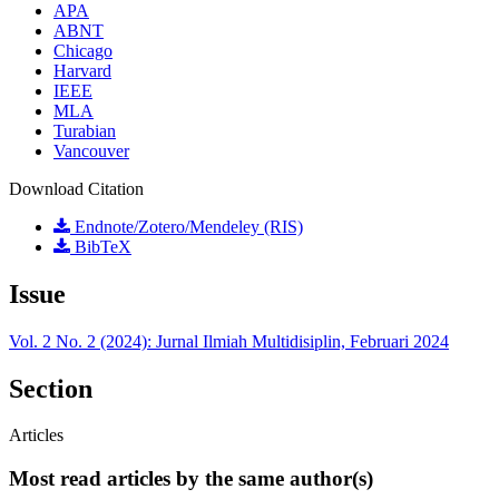
APA
ABNT
Chicago
Harvard
IEEE
MLA
Turabian
Vancouver
Download Citation
Endnote/Zotero/Mendeley (RIS)
BibTeX
Issue
Vol. 2 No. 2 (2024): Jurnal Ilmiah Multidisiplin, Februari 2024
Section
Articles
Most read articles by the same author(s)