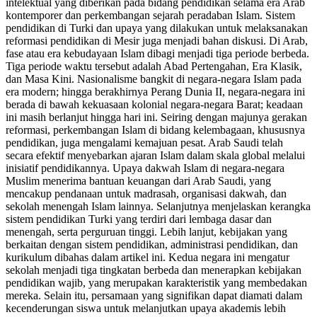
intelektual yang diberikan pada bidang pendidikan selama era Arab
kontemporer dan perkembangan sejarah peradaban Islam. Sistem
pendidikan di Turki dan upaya yang dilakukan untuk melaksanakan
reformasi pendidikan di Mesir juga menjadi bahan diskusi. Di Arab,
fase atau era kebudayaan Islam dibagi menjadi tiga periode berbeda.
Tiga periode waktu tersebut adalah Abad Pertengahan, Era Klasik,
dan Masa Kini. Nasionalisme bangkit di negara-negara Islam pada
era modern; hingga berakhirnya Perang Dunia II, negara-negara ini
berada di bawah kekuasaan kolonial negara-negara Barat; keadaan
ini masih berlanjut hingga hari ini. Seiring dengan majunya gerakan
reformasi, perkembangan Islam di bidang kelembagaan, khususnya
pendidikan, juga mengalami kemajuan pesat. Arab Saudi telah
secara efektif menyebarkan ajaran Islam dalam skala global melalui
inisiatif pendidikannya. Upaya dakwah Islam di negara-negara
Muslim menerima bantuan keuangan dari Arab Saudi, yang
mencakup pendanaan untuk madrasah, organisasi dakwah, dan
sekolah menengah Islam lainnya. Selanjutnya menjelaskan kerangka
sistem pendidikan Turki yang terdiri dari lembaga dasar dan
menengah, serta perguruan tinggi. Lebih lanjut, kebijakan yang
berkaitan dengan sistem pendidikan, administrasi pendidikan, dan
kurikulum dibahas dalam artikel ini. Kedua negara ini mengatur
sekolah menjadi tiga tingkatan berbeda dan menerapkan kebijakan
pendidikan wajib, yang merupakan karakteristik yang membedakan
mereka. Selain itu, persamaan yang signifikan dapat diamati dalam
kecenderungan siswa untuk melanjutkan upaya akademis lebih