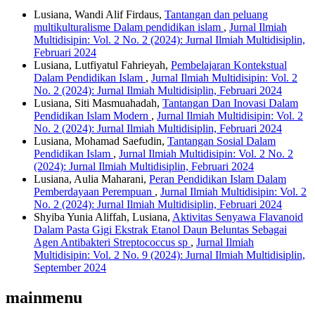
Lusiana, Wandi Alif Firdaus,
Tantangan dan peluang
multikulturalisme Dalam pendidikan islam
,
Jurnal Ilmiah
Multidisipin: Vol. 2 No. 2 (2024): Jurnal Ilmiah Multidisiplin,
Februari 2024
Lusiana, Lutfiyatul Fahrieyah,
Pembelajaran Kontekstual
Dalam Pendidikan Islam
,
Jurnal Ilmiah Multidisipin: Vol. 2
No. 2 (2024): Jurnal Ilmiah Multidisiplin, Februari 2024
Lusiana, Siti Masmuahadah,
Tantangan Dan Inovasi Dalam
Pendidikan Islam Modern
,
Jurnal Ilmiah Multidisipin: Vol. 2
No. 2 (2024): Jurnal Ilmiah Multidisiplin, Februari 2024
Lusiana, Mohamad Saefudin,
Tantangan Sosial Dalam
Pendidikan Islam
,
Jurnal Ilmiah Multidisipin: Vol. 2 No. 2
(2024): Jurnal Ilmiah Multidisiplin, Februari 2024
Lusiana, Aulia Maharani,
Peran Pendidikan Islam Dalam
Pemberdayaan Perempuan
,
Jurnal Ilmiah Multidisipin: Vol. 2
No. 2 (2024): Jurnal Ilmiah Multidisiplin, Februari 2024
Shyiba Yunia Aliffah, Lusiana,
Aktivitas Senyawa Flavanoid
Dalam Pasta Gigi Ekstrak Etanol Daun Beluntas Sebagai
Agen Antibakteri Streptococcus sp
,
Jurnal Ilmiah
Multidisipin: Vol. 2 No. 9 (2024): Jurnal Ilmiah Multidisiplin,
September 2024
mainmenu