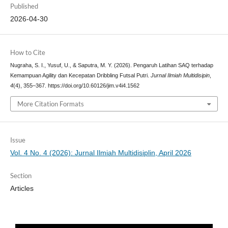
Published
2026-04-30
How to Cite
Nugraha, S. I., Yusuf, U., & Saputra, M. Y. (2026). Pengaruh Latihan SAQ terhadap
Kemampuan Agility dan Kecepatan Dribbling Futsal Putri.
Jurnal Ilmiah Multidisipin
,
4
(4), 355–367. https://doi.org/10.60126/jim.v4i4.1562
More Citation Formats
Issue
Vol. 4 No. 4 (2026): Jurnal Ilmiah Multidisiplin, April 2026
Section
Articles