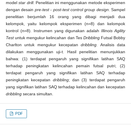
model
star drill
. Penelitian ini menggunakan metode eksperimen
dengan desain
pre-test
-
post-test
control group design
. Sampel
penelitian berjumlah 16 orang yang dibagi menjadi dua
kelompok, yaitu kelompok eksperimen (n=8) dan kelompok
kontrol (n=8). Instrumen yang digunakan adalah
Illinois Agility
Test
untuk mengukur kelincahan dan Tes
Dribbling
Futsal Bobby
Charlton untuk mengukur kecepatan
dribbling
. Analisis data
dilakukan menggunakan uji-t. Hasil penelitian menunjukkan
bahwa: (1) terdapat pengaruh yang signifikan latihan SAQ
terhadap peningkatan kelincahan pemain futsal putri; (2)
terdapat pengaruh yang signifikan latihan SAQ terhadap
peningkatan kecepatan
dribbling
; dan (3) terdapat pengaruh
yang signifikan latihan SAQ terhadap kelincahan dan kecepatan
dribbling
secara simultan.
PDF