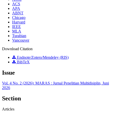
ACS
APA
ABNT
Chicago
Harvard
IEEE
MLA
Turabian
Vancouver
Download Citation
Endnote/Zotero/Mendeley (RIS)
BibTeX
Issue
Vol. 4 No. 2 (2026): MARAS : Jurnal Penelitian Multidisiplin, Juni
2026
Section
Articles