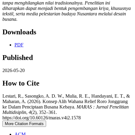
tanpa menghilangkan nilai tradisionalnya. Penelitian ini
diharapkan dapat menjadi bentuk pengembangan kriya, khususnya
tekstil, serta media pelestarian budaya Nusantara melalui desain
busana.
Downloads
PDF
Published
2026-05-20
How to Cite
Lestari, R., Sasongko, A. D. W., Mulia, R. E., Handayani, E. T., &
Maharan, A. (2026). Konsep Alih Wahana Relief Roro Jonggrang
ke Dalam Penciptaan Busana Kebaya.
MARAS : Jurnal Penelitian
Multidisiplin
,
4
(2), 352–361.
https://doi.org/10.60126/maras.v4i2.1578
More Citation Formats
ACM