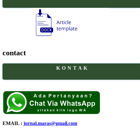
contact
K O N T A K
EMAIL :
jurnal.maras@gmail.com