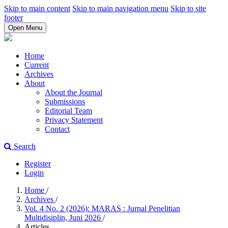
Skip to main content
Skip to main navigation menu
Skip to site
footer
Open Menu
Home
Current
Archives
About
About the Journal
Submissions
Editorial Team
Privacy Statement
Contact
Search
Register
Login
Home
/
Archives
/
Vol. 4 No. 2 (2026): MARAS : Jurnal Penelitian
Multidisiplin, Juni 2026
/
Articles