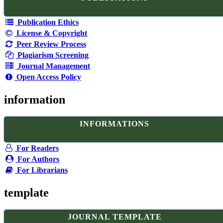
Publication Ethics
License & Copyright
Peer Review Process
Plagiarism Screening
Journal Management
Open Access Policy
information
INFORMATIONS
For Readers
For Authors
For Librarians
template
JOURNAL TEMPLATE