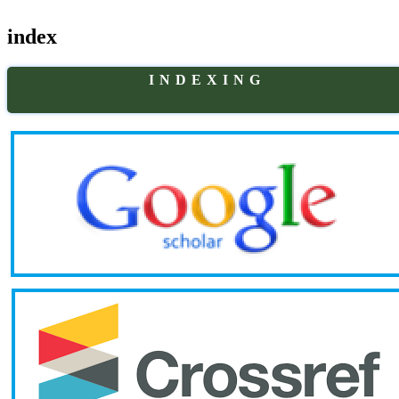
index
I N D E X I N G