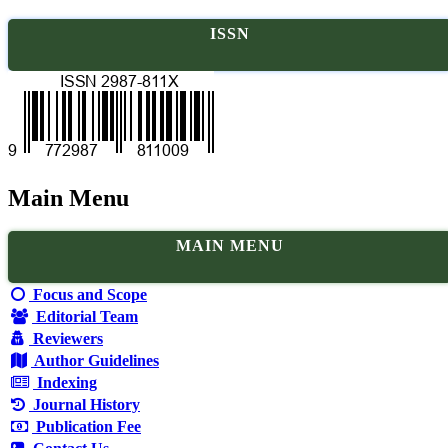
ISSN
Main Menu
MAIN MENU
Focus and Scope
Editorial Team
Reviewers
Author Guidelines
Indexing
Journal History
Publication Fee