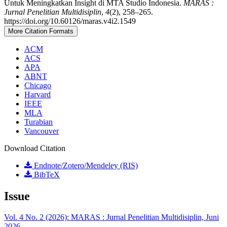
Untuk Meningkatkan Insight di MTA Studio Indonesia.
MARAS :
Jurnal Penelitian Multidisiplin
,
4
(2), 258–265.
https://doi.org/10.60126/maras.v4i2.1549
More Citation Formats
ACM
ACS
APA
ABNT
Chicago
Harvard
IEEE
MLA
Turabian
Vancouver
Download Citation
Endnote/Zotero/Mendeley (RIS)
BibTeX
Issue
Vol. 4 No. 2 (2026): MARAS : Jurnal Penelitian Multidisiplin, Juni
2026