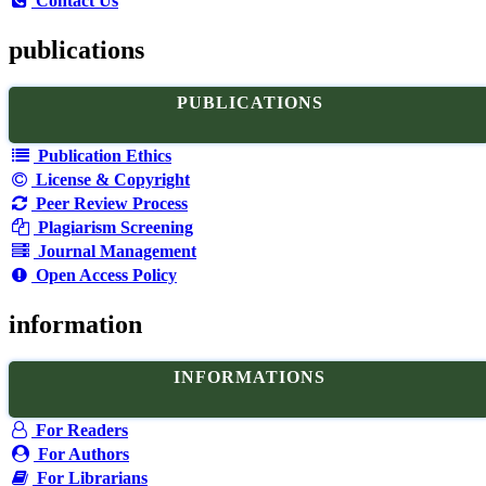
Contact Us
publications
PUBLICATIONS
Publication Ethics
License & Copyright
Peer Review Process
Plagiarism Screening
Journal Management
Open Access Policy
information
INFORMATIONS
For Readers
For Authors
For Librarians