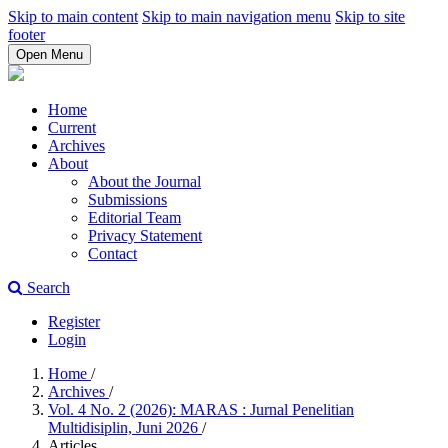
Skip to main content
Skip to main navigation menu
Skip to site
footer
Open Menu
Home
Current
Archives
About
About the Journal
Submissions
Editorial Team
Privacy Statement
Contact
Search
Register
Login
Home
/
Archives
/
Vol. 4 No. 2 (2026): MARAS : Jurnal Penelitian
Multidisiplin, Juni 2026
/
Articles