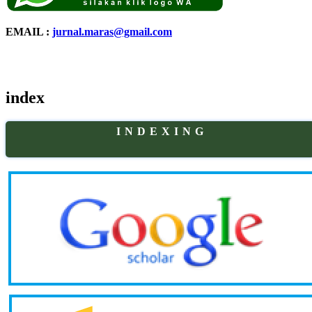
EMAIL :
jurnal.maras@gmail.com
index
I N D E X I N G