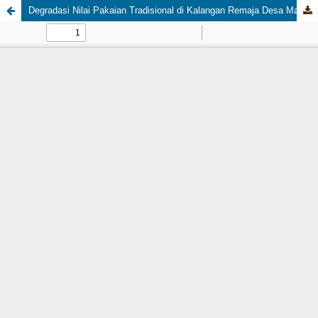
Degradasi Nilai Pakaian Tradisional di Kalangan Remaja Desa Marokota: Analisis Cultural Lag dalam Pewarisan Budaya Lokal