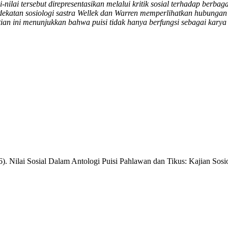
-nilai tersebut direpresentasikan melalui kritik sosial terhadap berbag
ekatan sosiologi sastra Wellek dan Warren memperlihatkan hubungan 
tian ini menunjukkan bahwa puisi tidak hanya berfungsi sebagai karya e
6). Nilai Sosial Dalam Antologi Puisi Pahlawan dan Tikus: Kajian Sosi