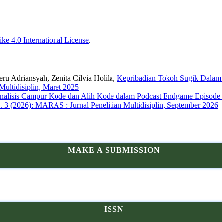
ke 4.0 International License
.
ru Adriansyah, Zenita Cilvia Holila,
Kepribadian Tokoh Sugik Dalam
Multidisiplin, Maret 2025
nalisis Campur Kode dan Alih Kode dalam Podcast Endgame Episode “
o. 3 (2026): MARAS : Jurnal Penelitian Multidisiplin, September 2026
MAKE A SUBMISSION
ISSN