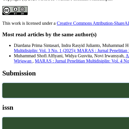
This work is licensed under a
Creative Commons Attribution-ShareAli
Most read articles by the same author(s)
Diardana Prima Sintasari, Indra Rasyid Julianto, Muhammad He
Multidisiplin: Vol. 3 No. 1 (2025): MARAS : Jurnal Penelitian 
Muhammad Shofi Alfiyani, Widya Gusvita, Novi Irwansyah,
A
Wirjawan
,
MARAS : Jurnal Penelitian Multidisiplin: Vol. 4 N
Submission
issn