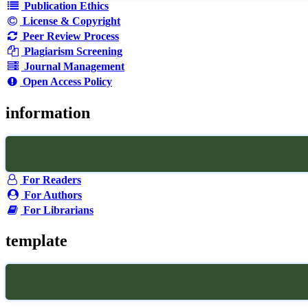
Publication Ethics
License & Copyright
Peer Review Process
Plagiarism Screening
Journal Management
Open Access Policy
information
For Readers
For Authors
For Librarians
template