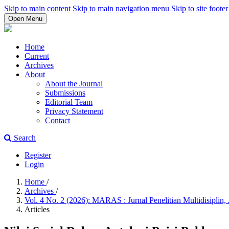
Skip to main content
Skip to main navigation menu
Skip to site footer
Open Menu
Home
Current
Archives
About
About the Journal
Submissions
Editorial Team
Privacy Statement
Contact
Search
Register
Login
Home
/
Archives
/
Vol. 4 No. 2 (2026): MARAS : Jurnal Penelitian Multidisiplin,
Articles