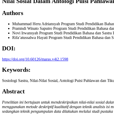
Nilai Sosial Dalam Antologi Puisi Pahlawa
Authors
Muhammad Heru Adriansyah
Program Studi Pendidikan Bahas
Pramisdi Winato Saputro
Program Studi Pendidikan Bahasa dan
Novi Irwansyah
Program Studi Pendidikan Bahasa dan Sastra 
Rifa’atussalwa Hayati
Program Studi Pendidikan Bahasa dan Sa
DOI:
https://doi.org/10.60126/maras.v4i2.1598
Keywords:
Sosiologi Sastra, Nilai-Nilai Sosial, Antologi Puisi Pahlawan dan Ti
Abstract
Penelitian ini bertujuan untuk mendeskripsikan nilai-nilai sosial d
menggunakan metode deskriptif kualitatif dengan teknik analisis isi 
sedangkan teknik pengumpulan data dilakukan melalui studi pustaka 