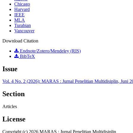
Chicago
Harvard
IEEE
MLA
Turabian
Vancouver
Download Citation
Endnote/Zotero/Mendeley (RIS)
BibTeX
Issue
Vol. 4 No. 2 (2026): MARAS : Jurnal Penelitian Multidisiplin, Juni 
Section
Articles
License
Copyright (c) 2026 MARAS : Jurnal Penelitian Multidisiplin