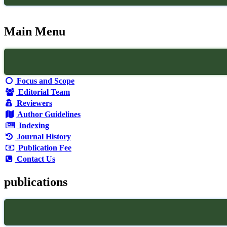
Main Menu
Focus and Scope
Editorial Team
Reviewers
Author Guidelines
Indexing
Journal History
Publication Fee
Contact Us
publications