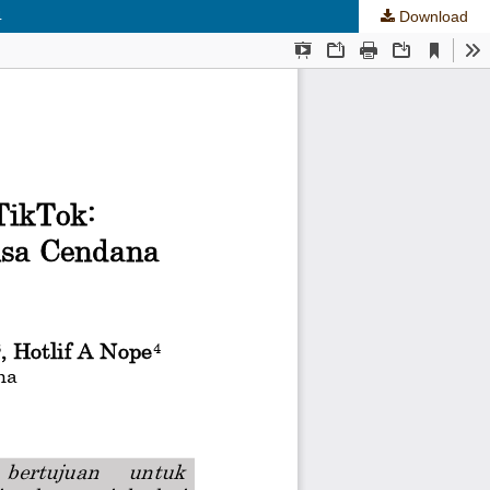
4
Download