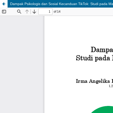
Dampak Psikologis dan Sosial Kecanduan TikTok: Studi pada M