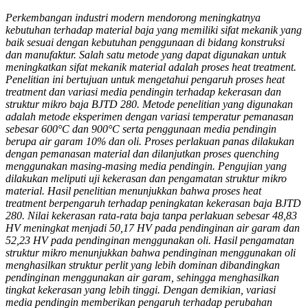
Perkembangan industri modern mendorong meningkatnya
kebutuhan terhadap material baja yang memiliki sifat mekanik yang
baik sesuai dengan kebutuhan penggunaan di bidang konstruksi
dan manufaktur. Salah satu metode yang dapat digunakan untuk
meningkatkan sifat mekanik material adalah proses heat treatment.
Penelitian ini bertujuan untuk mengetahui pengaruh proses heat
treatment dan variasi media pendingin terhadap kekerasan dan
struktur mikro baja BJTD 280. Metode penelitian yang digunakan
adalah metode eksperimen dengan variasi temperatur pemanasan
sebesar 600°C dan 900°C serta penggunaan media pendingin
berupa air garam 10% dan oli. Proses perlakuan panas dilakukan
dengan pemanasan material dan dilanjutkan proses quenching
menggunakan masing-masing media pendingin. Pengujian yang
dilakukan meliputi uji kekerasan dan pengamatan struktur mikro
material. Hasil penelitian menunjukkan bahwa proses heat
treatment berpengaruh terhadap peningkatan kekerasan baja BJTD
280. Nilai kekerasan rata-rata baja tanpa perlakuan sebesar 48,83
HV meningkat menjadi 50,17 HV pada pendinginan air garam dan
52,23 HV pada pendinginan menggunakan oli. Hasil pengamatan
struktur mikro menunjukkan bahwa pendinginan menggunakan oli
menghasilkan struktur perlit yang lebih dominan dibandingkan
pendinginan menggunakan air garam, sehingga menghasilkan
tingkat kekerasan yang lebih tinggi. Dengan demikian, variasi
media pendingin memberikan pengaruh terhadap perubahan