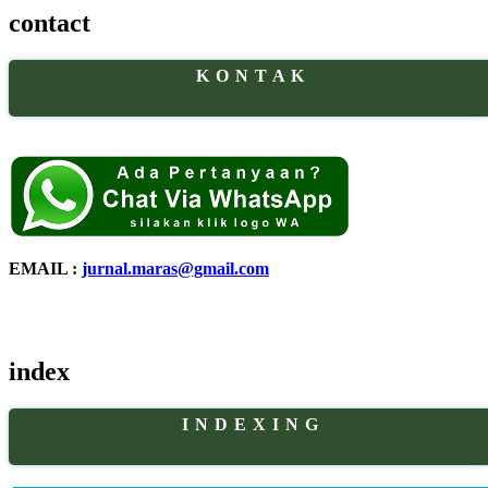
contact
K O N T A K
EMAIL :
jurnal.maras@gmail.com
index
I N D E X I N G