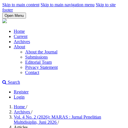
Skip to main content
Skip to main navigation menu
Skip to site
footer
Open Menu
Home
Current
Archives
About
About the Journal
Submissions
Editorial Team
Privacy Statement
Contact
Search
Register
Login
Home
/
Archives
/
Vol. 4 No. 2 (2026): MARAS : Jurnal Penelitian
Multidisiplin, Juni 2026
/
Articles