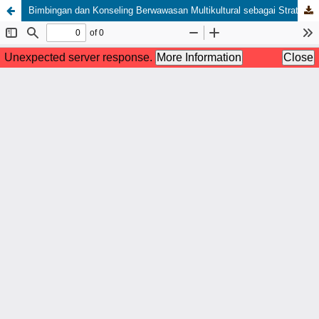
Bimbingan dan Konseling Berwawasan Multikultural sebagai Strategi Penguatan Sikap Toleransi Peserta Didik: Studi Literatur