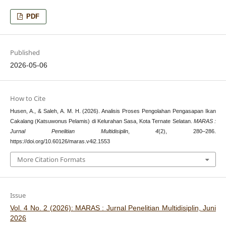
PDF
Published
2026-05-06
How to Cite
Husen, A., & Saleh, A. M. H. (2026). Analisis Proses Pengolahan Pengasapan Ikan
Cakalang (Katsuwonus Pelamis) di Kelurahan Sasa, Kota Ternate Selatan.
MARAS :
Jurnal Penelitian Multidisiplin
,
4
(2), 280–286.
https://doi.org/10.60126/maras.v4i2.1553
More Citation Formats
Issue
Vol. 4 No. 2 (2026): MARAS : Jurnal Penelitian Multidisiplin, Juni
2026