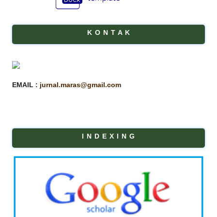
K O N T A K
EMAIL :
jurnal.maras@gmail.com
I N D E X I N G