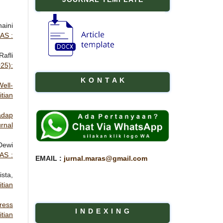
aini
AS :
afli
025):
K O N T A K
ell-
tian
adap
rnal
Dewi
AS :
EMAIL :
jurnal.maras@gmail.com
sta,
tian
ress
I N D E X I N G
tian