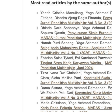
Most read articles by the same author(s)
Yonrin Cristina Manullang, Yoga Achmad R
Fitriana, Diandra Ajeng Ragis Pinanda,
Penyu
Jurnal Penelitian Multidisiplin: Vol. 3 No. 3 
Dhinda Dara Sahanaya, Yoga Achmad Rama
Saputra Qasrin,
Penyusunan Skala Burnou
MARAS : Jurnal Penelitian Multidisiplin, Sep
Hanah Putri Sanang, Yoga Achmad Ramadh
Being pada Mahasiswa Rantau Angkatan 202
Multidisiplin: Vol. 4 No. 1 (2026): MARAS : Ju
Zabrina Salsa Tyfani, Evi Kurniasari Purw
Tingkat Stres Kerja Karyawan Wanita
,
MARA
Penelitian Multidisiplin, Juni 2024
Tirza Ivana Dwi Christiani, Yoga Achmad R
Clara, Sicha Meilisa Putri,
Konstruksi Skala
Jurnal Penelitian Multidisiplin: Vol. 3 No. 3 
Dama Sistara, Yoga Achmad Ramadhan, Evi K
Wa Zainab Pelu Dati,
Konstruksi Skala Moti
Multidisiplin: Vol. 3 No. 3 (2025): MARAS : Ju
Maria Chitsiana, Yoga Achmad Ramadhan, 
Kerja Pada Pekerja Bebas
,
MARAS : Jurnal