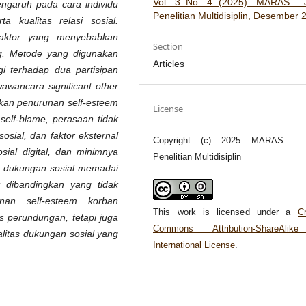
Vol. 3 No. 4 (2025): MARAS : J
engaruh
pada
cara
individu
Penelitian Multidisiplin, Desember 
rta
kualitas
relasi
sosial.
faktor
yang
menyebabkan
Section
g.
Metode
yang
digunakan
Articles
gi
terhadap
dua
partisipan
wawancara
significant
other
kan
penurunan
self-esteem
License
self-blame,
perasaan
tidak
sosial,
dan
faktor
eksternal
Copyright (c) 2025 MARAS : J
osial
digital,
dan
minimnya
Penelitian Multidisiplin
dukungan
sosial
memadai
dibandingkan
yang
tidak
nan
self-esteem
korban
This work is licensed under a
Cr
s
perundungan,
tetapi
juga
Commons Attribution-ShareAlik
litas
dukungan
sosial
yang
International License
.