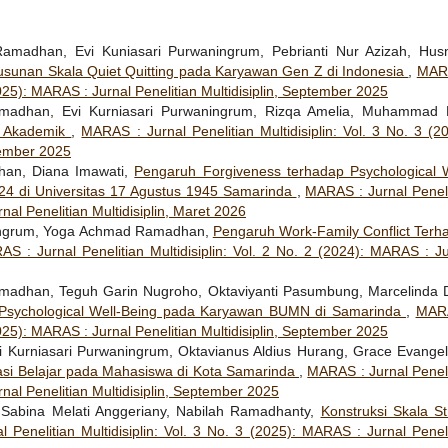
amadhan, Evi Kuniasari Purwaningrum, Pebrianti Nur Azizah, Husn
sunan Skala Quiet Quitting pada Karyawan Gen Z di Indonesia
,
MAR
(2025): MARAS : Jurnal Penelitian Multidisiplin, September 2025
dhan, Evi Kurniasari Purwaningrum, Rizqa Amelia, Muhammad R
t Akademik
,
MARAS : Jurnal Penelitian Multidisiplin: Vol. 3 No. 3 (2
tember 2025
an, Diana Imawati,
Pengaruh Forgiveness terhadap Psychological W
4 di Universitas 17 Agustus 1945 Samarinda
,
MARAS : Jurnal Peneli
rnal Penelitian Multidisiplin, Maret 2026
aningrum, Yoga Achmad Ramadhan,
Pengaruh Work-Family Conflict Terh
S : Jurnal Penelitian Multidisiplin: Vol. 2 No. 2 (2024): MARAS : Ju
amadhan, Teguh Garin Nugroho, Oktaviyanti Pasumbung, Marcelinda 
 Psychological Well-Being pada Karyawan BUMN di Samarinda
,
MAR
(2025): MARAS : Jurnal Penelitian Multidisiplin, September 2025
urniasari Purwaningrum, Oktavianus Aldius Hurang, Grace Evangeli
vasi Belajar pada Mahasiswa di Kota Samarinda
,
MARAS : Jurnal Peneli
rnal Penelitian Multidisiplin, September 2025
Sabina Melati Anggeriany, Nabilah Ramadhanty,
Konstruksi Skala St
 Penelitian Multidisiplin: Vol. 3 No. 3 (2025): MARAS : Jurnal Peneli