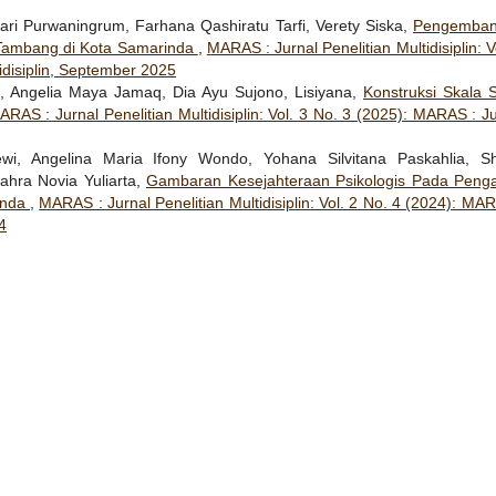
ri Purwaningrum, Farhana Qashiratu Tarfi, Verety Siska,
Pengemba
Tambang di Kota Samarinda
,
MARAS : Jurnal Penelitian Multidisiplin: V
idisiplin, September 2025
 Angelia Maya Jamaq, Dia Ayu Sujono, Lisiyana,
Konstruksi Skala S
ARAS : Jurnal Penelitian Multidisiplin: Vol. 3 No. 3 (2025): MARAS : J
 Angelina Maria Ifony Wondo, Yohana Silvitana Paskahlia, Sh
ahra Novia Yuliarta,
Gambaran Kesejahteraan Psikologis Pada Peng
inda
,
MARAS : Jurnal Penelitian Multidisiplin: Vol. 2 No. 4 (2024): MA
4