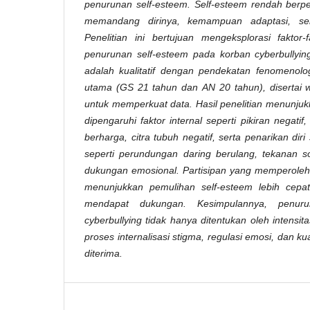
penurunan
self-esteem
.
Self-esteem
rendah
berp
memandang
dirinya,
kemampuan
adaptasi,
se
Penelitian
ini
bertujuan
mengeksplorasi
faktor-
penurunan
self-esteem
pada
korban
cyberbullyin
adalah
kualitatif
dengan
pendekatan
fenomenolo
utama
(GS
21
tahun
dan
AN
20
tahun),
disertai
untuk
memperkuat
data.
Hasil
penelitian
menunjuk
dipengaruhi
faktor
internal
seperti
pikiran
negatif,
berharga,
citra
tubuh
negatif,
serta
penarikan
diri
seperti
perundungan
daring
berulang,
tekanan
s
dukungan
emosional.
Partisipan
yang
memperoleh
menunjukkan
pemulihan
self-esteem
lebih
cepat
mendapat
dukungan.
Kesimpulannya,
penuru
cyberbullying
tidak
hanya
ditentukan
oleh
intensita
proses
internalisasi
stigma,
regulasi
emosi,
dan
kua
diterima.