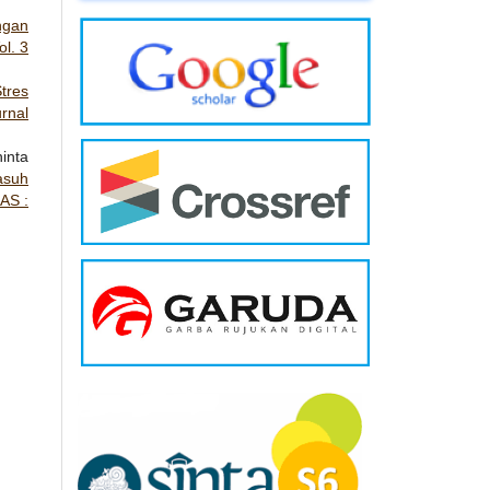
ngan
ol. 3
tres
urnal
inta
asuh
RAS :