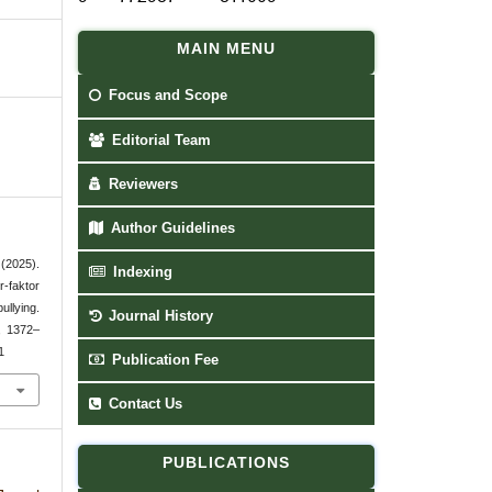
MAIN MENU
Focus and Scope
Editorial Team
Reviewers
Author Guidelines
(2025).
Indexing
faktor
llying.
Journal History
, 1372–
1
Publication Fee
Contact Us
PUBLICATIONS