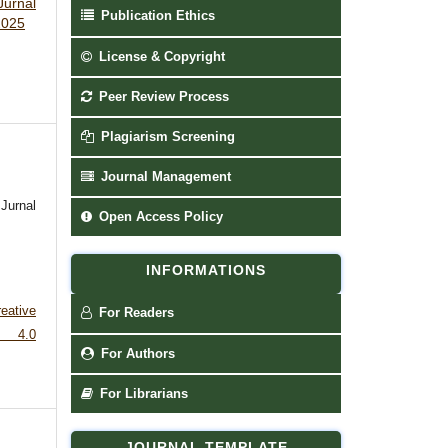
urnal
Publication Ethics
2025
License & Copyright
Peer Review Process
Plagiarism Screening
Journal Management
urnal
Open Access Policy
INFORMATIONS
eative
For Readers
e 4.0
For Authors
For Librarians
JOURNAL TEMPLATE