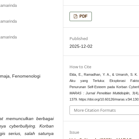
Samarinda
PDF
Samarinda
Samarinda
Published
2025-12-02
How to Cite
Elda, E., Ramadhan, Y. A., & Umaroh, S. K. 
Remaja, Fenomenologi
Aku yang Terluka: Eksplorasi Faktor-
Penurunan Self-Esteem pada Korban Cyberbu
MARAS : Jurnal Penelitian Multidisiplin
,
3
(4)
1379. https://doi.org/10.60126/maras.v3i4.130
More Citation Formats
at
memunculkan
berbagai
nya
cyberbullying.
Korban
Issue
gis
serius,
salah
satunya