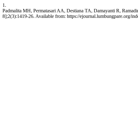
1.
Padmalita MH, Permatasari AA, Destiana TA, Damayanti R, Ramadin
8];2(3):1419-26. Available from: https://ejournal.lumbungpare.org/in