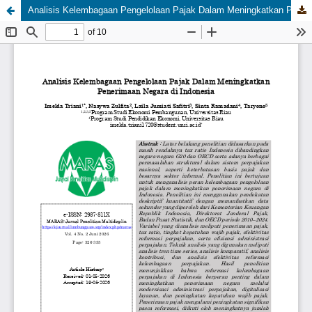
Analisis Kelembagaan Pengelolaan Pajak Dalam Meningkatkan Penerimaan Negara di Indonesia