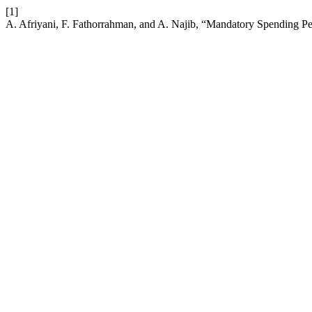
[1]
A. Afriyani, F. Fathorrahman, and A. Najib, “Mandatory Spending